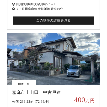
田川郡川崎町大字川崎501-21
ＪＲ日田彦山線 豊前川崎 徒歩10分
この物件の詳細を見る
物件一覧
嘉麻市上山田 中古戸建
400
万円
公簿 239.22㎡ (72.36坪)