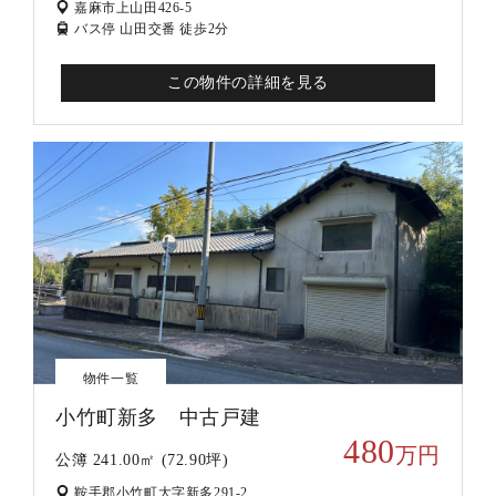
嘉麻市上山田426-5
バス停 山田交番 徒歩2分
この物件の詳細を見る
物件一覧
小竹町新多 中古戸建
480
万円
公簿 241.00㎡ (72.90坪)
鞍手郡小竹町大字新多291-2