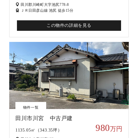
田川郡川崎町大字池尻778-8
ＪＲ日田彦山線 池尻 徒歩15分
この物件の詳細を見る
物件一覧
田川市川宮 中古戸建
980
万円
1135.05㎡（343.35坪）