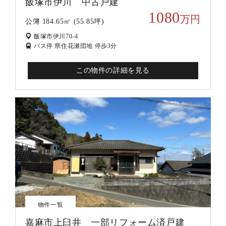
飯塚市伊川 中古戸建
1080
万円
公簿 184.65㎡ (55.85坪)
飯塚市伊川70-4
バス停 県住花瀬団地 停歩3分
この物件の詳細を見る
物件一覧
嘉麻市上臼井 一部リフォーム済戸建