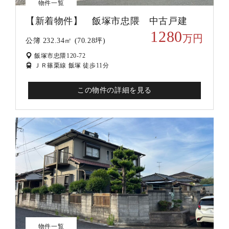
物件一覧
【新着物件】 飯塚市忠隈 中古戸建
1280
万円
公簿 232.34㎡ (70.28坪)
飯塚市忠隈120-72
ＪＲ篠栗線 飯塚 徒歩11分
この物件の詳細を見る
物件一覧