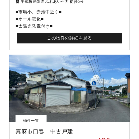
平成筑豊鉄道 ふれあい生力 徒歩5分
■市場小、赤池中近く■
■オール電化■
■太陽光発電付き■
この物件の詳細を見る
物件一覧
嘉麻市口春 中古戸建