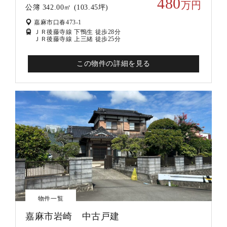
480
万円
公簿 342.00㎡ (103.45坪)
嘉麻市口春473-1
ＪＲ後藤寺線 下鴨生 徒歩28分
ＪＲ後藤寺線 上三緒 徒歩25分
この物件の詳細を見る
物件一覧
嘉麻市岩崎 中古戸建