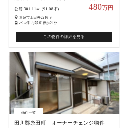
480
万円
公簿 301.11㎡ (91.08坪)
嘉麻市上臼井2216-9
バス停 九郎原 停歩21分
この物件の詳細を見る
物件一覧
田川郡糸田町 オーナーチェンジ物件