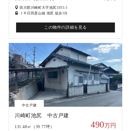
田川郡川崎町大字池尻1035-5
ＪＲ日田彦山線 池尻 徒歩1分
この物件の詳細を見る
中古戸建
川崎町池尻 中古戸建
490
万円
131.48㎡（39.77坪）