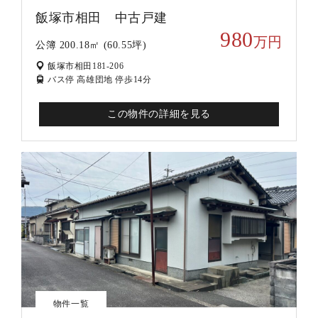
飯塚市相田 中古戸建
980
万円
公簿 200.18㎡ (60.55坪)
飯塚市相田181-206
バス停 高雄団地 停歩14分
この物件の詳細を見る
物件一覧