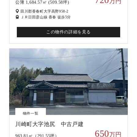
万円
公簿 1,684.57㎡ (509.58坪)
田川郡香春町大字高野958-2
ＪＲ日田彦山線 香春 徒歩5分
この物件の詳細を見る
物件一覧
川崎町大字池尻 中古戸建
650
万円
963.81㎡（291.55坪）