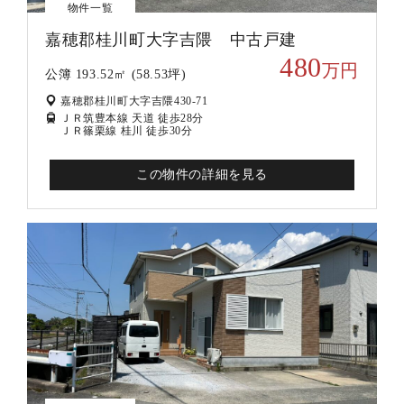
物件一覧
嘉穂郡桂川町大字吉隈 中古戸建
480
万円
公簿 193.52㎡ (58.53坪)
嘉穂郡桂川町大字吉隈430-71
ＪＲ筑豊本線 天道 徒歩28分
ＪＲ篠栗線 桂川 徒歩30分
この物件の詳細を見る