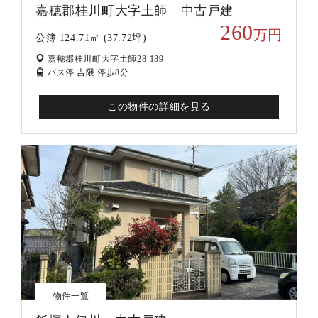
嘉穂郡桂川町大字土師 中古戸建
260
万円
公簿 124.71㎡ (37.72坪)
嘉穂郡桂川町大字土師28-189
バス停 吉隈 停歩8分
この物件の詳細を見る
物件一覧