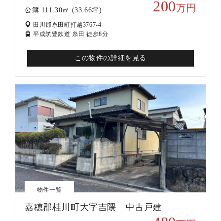
200
万円
公簿 111.30㎡ (33.66坪)
田川郡糸田町打越3767-4
平成筑豊鉄道 糸田 徒歩8分
この物件の詳細を見る
物件一覧
嘉穂郡桂川町大字吉隈 中古戸建