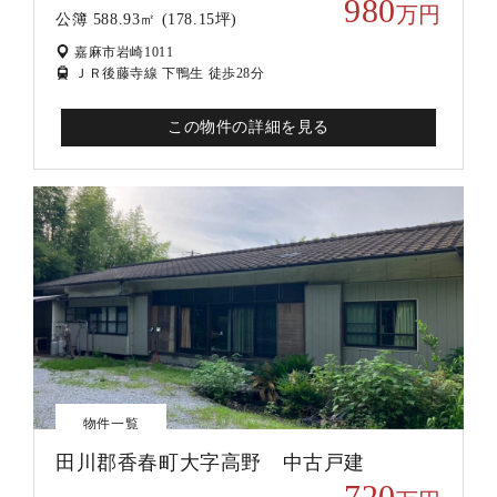
980
万円
公簿 588.93㎡ (178.15坪)
嘉麻市岩崎1011
ＪＲ後藤寺線 下鴨生 徒歩28分
この物件の詳細を見る
物件一覧
田川郡香春町大字高野 中古戸建
720