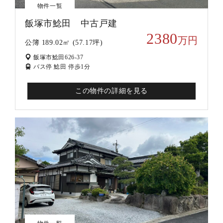
物件一覧
飯塚市鯰田 中古戸建
2380
万円
公簿 189.02㎡ (57.17坪)
飯塚市鯰田626-37
バス停 鯰田 停歩1分
この物件の詳細を見る