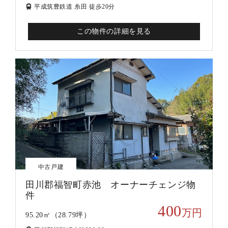
平成筑豊鉄道 糸田 徒歩20分
この物件の詳細を見る
中古戸建
田川郡福智町赤池 オーナーチェンジ物
件
400
万円
95.20㎡（28.79坪）