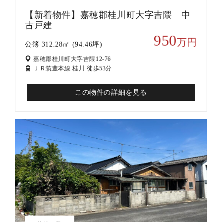
【新着物件】嘉穂郡桂川町大字吉隈 中
古戸建
950
万円
公簿 312.28㎡ (94.46坪)
嘉穂郡桂川町大字吉隈12-76
ＪＲ筑豊本線 桂川 徒歩53分
この物件の詳細を見る