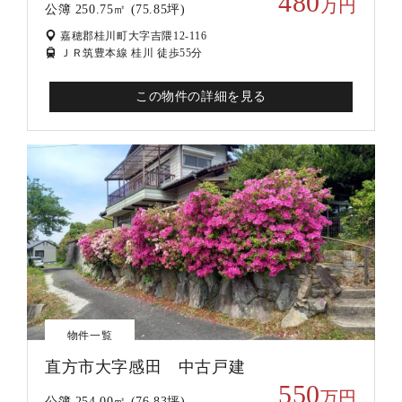
480
万円
公簿 250.75㎡ (75.85坪)
嘉穂郡桂川町大字吉隈12-116
ＪＲ筑豊本線 桂川 徒歩55分
この物件の詳細を見る
物件一覧
直方市大字感田 中古戸建
550
万円
公簿 254.00㎡ (76.83坪)