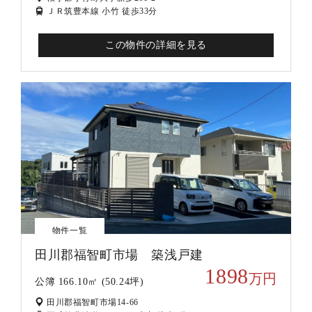
ＪＲ筑豊本線 小竹 徒歩33分
この物件の詳細を見る
物件一覧
田川郡福智町市場 築浅戸建
1898
万円
公簿 166.10㎡ (50.24坪)
田川郡福智町市場14-66