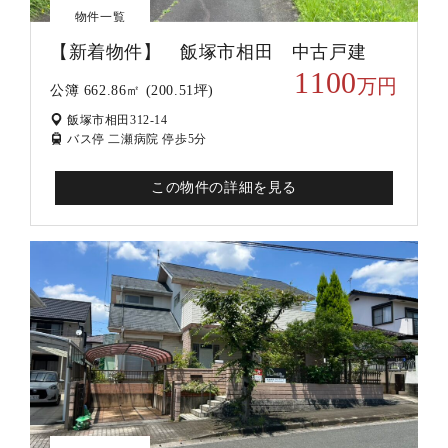
物件一覧
【新着物件】 飯塚市相田 中古戸建
1100
万円
公簿 662.86㎡ (200.51坪)
飯塚市相田312-14
バス停 二瀬病院 停歩5分
この物件の詳細を見る