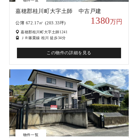
物件一覧
嘉穂郡桂川町大字土師 中古戸建
1380
万円
公簿 672.17㎡ (203.33坪)
嘉穂郡桂川町大字土師1241
ＪＲ篠栗線 桂川 徒歩34分
この物件の詳細を見る
物件一覧