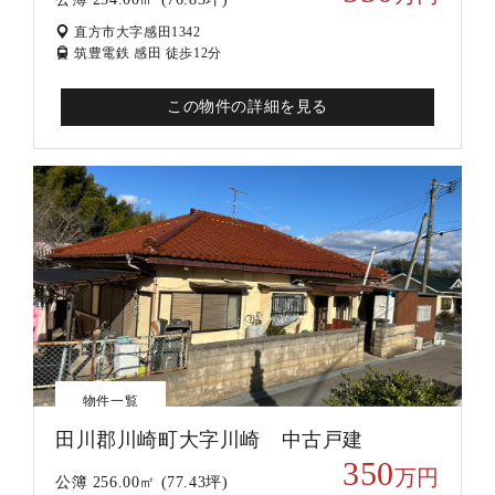
直方市大字感田1342
筑豊電鉄 感田 徒歩12分
この物件の詳細を見る
物件一覧
田川郡川崎町大字川崎 中古戸建
350
万円
公簿 256.00㎡ (77.43坪)