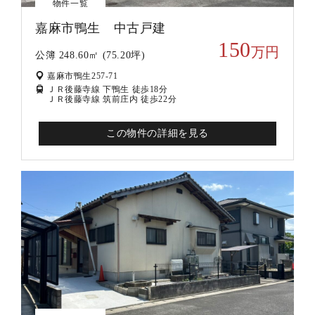
物件一覧
嘉麻市鴨生 中古戸建
150
万円
公簿 248.60㎡ (75.20坪)
嘉麻市鴨生257-71
ＪＲ後藤寺線 下鴨生 徒歩18分
ＪＲ後藤寺線 筑前庄内 徒歩22分
この物件の詳細を見る