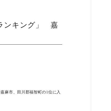
ランキング」 嘉
！
嘉麻市、田川郡福智町の1位に入