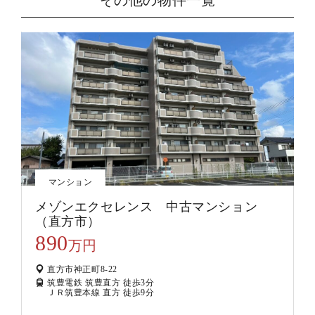
その他の物件一覧
マンション
メゾンエクセレンス 中古マンション
（直方市）
890
万円
直方市神正町8-22
筑豊電鉄 筑豊直方 徒歩3分
ＪＲ筑豊本線 直方 徒歩9分