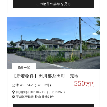
この物件の詳細を見る
物件一覧
【新着物件】田川郡糸田町 売地
550
万円
公簿 489.34㎡ (148.02坪)
田川郡糸田町1189-13 （ナビ1189-3）
平成筑豊鉄道 松山 徒歩24分