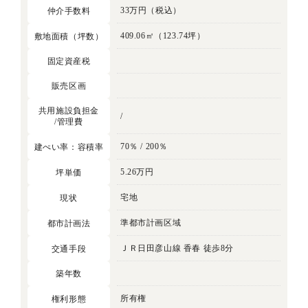
33万円（税込）
仲介手数料
409.06㎡（123.74坪）
敷地面積（坪数）
固定資産税
販売区画
共用施設負担金
/
/管理費
70％ / 200％
建ぺい率：容積率
5.26万円
坪単価
宅地
現状
準都市計画区域
都市計画法
ＪＲ日田彦山線 香春 徒歩8分
交通手段
築年数
所有権
権利形態