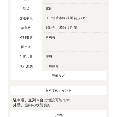
空家
現状
ＪＲ筑豊本線 桂川 徒歩53分
交通手段
1984年［S59］1月 築
築年数
所有権
権利形態
国土法
即時
引渡し日
一般媒介
取引形態
設備など
おすすめポイント
駐車場、並列４台に増設可能です！
外壁、室内の状態良好！
その他