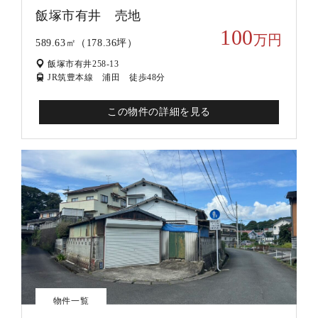
飯塚市有井 売地
100
万円
589.63㎡（178.36坪）
飯塚市有井258-13
JR筑豊本線 浦田 徒歩48分
この物件の詳細を見る
物件一覧