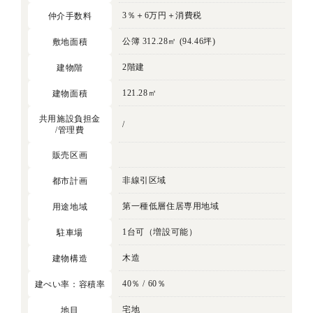
3％＋6万円＋消費税
仲介手数料
公簿 312.28㎡ (94.46坪)
敷地面積
2階建
建物階
121.28㎡
建物面積
共用施設負担金
/
/管理費
販売区画
非線引区域
都市計画
第一種低層住居専用地域
用途地域
1台可（増設可能）
駐車場
木造
建物構造
40％ / 60％
建ぺい率：容積率
宅地
地目