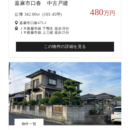
嘉麻市口春 中古戸建
480
万円
公簿 342.00㎡ (103.45坪)
嘉麻市口春473-1
ＪＲ後藤寺線 下鴨生 徒歩28分
ＪＲ後藤寺線 上三緒 徒歩25分
この物件の詳細を見る
物件一覧