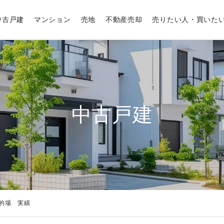
中古戸建
マンション
売地
不動産売却
売りたい人・買いた
中古戸建
的場 実績